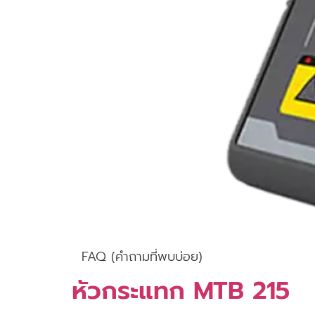
FAQ (คำถามที่พบบ่อย)
หัวกระแทก MTB 215