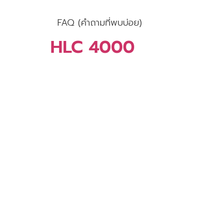
FAQ (คำถามที่พบบ่อย)
HLC 4000