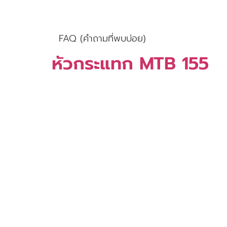
FAQ (คำถามที่พบบ่อย)
หัวกระแทก MTB 155