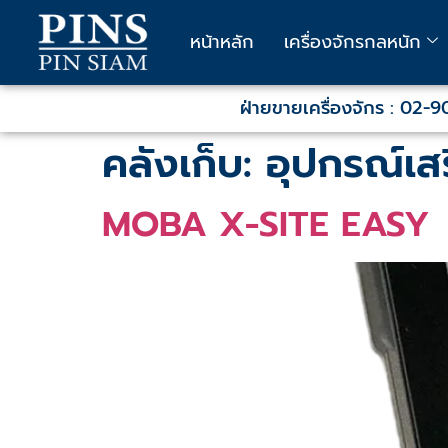
หน้าหลัก
เครื่องจักรกลหนัก
ฝ่ายขายเครื่องจักร : 02-
คลังเก็บ:
อุปกรณ์เส
MOBA X-SITE EASY