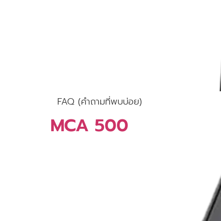
FAQ (คำถามที่พบบ่อย)
MCA 500