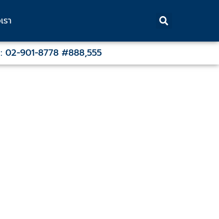
อเรา
ร : 02-901-8778 #888,555