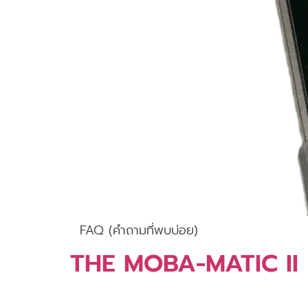
FAQ (คำถามที่พบบ่อย)
THE MOBA-MATIC II