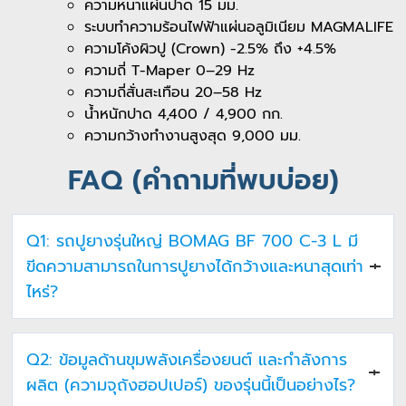
ความหนาแผ่นปาด 15 มม.
ระบบทำความร้อนไฟฟ้าแผ่นอลูมิเนียม MAGMALIFE
ความโค้งผิวปู (Crown) -2.5% ถึง +4.5%
ความถี่ T-Maper 0–29 Hz
ความถี่สั่นสะเทือน 20–58 Hz
น้ำหนักปาด 4,400 / 4,900 กก.
ความกว้างทำงานสูงสุด 9,000 มม.
FAQ (คำถามที่พบบ่อย)
Q1: รถปูยางรุ่นใหญ่ BOMAG BF 700 C-3 L มี
ขีดความสามารถในการปูยางได้กว้างและหนาสุดเท่า
ไหร่?
A:
รถรุ่นนี้ถูกออกแบบมาเพื่อรองรับงานโครงการขนาดใหญ่ โดย
Q2: ข้อมูลด้านขุมพลังเครื่องยนต์ และกำลังการ
ทำ
ความกว้างการทำงานสูงสุดได้ถึง 9,000 มิลลิเมตร
(ความ
กว้างฐานหด-ยืดปกติอยู่ที่ 2,500 – 6,000 มิลลิเมตร ขึ้นอยู่กับรุ่น
ผลิต (ความจุถังฮอปเปอร์) ของรุ่นนี้เป็นอย่างไร?
แผ่นปาด S 500 หรือ S 600) และสามารถ
ปูความหนาของชั้นผิว