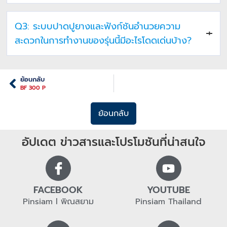
ทางได้หนาส่วนถึง 300 มิลลิเมตร
ครับ
A:
ขับเคลื่อนด้วยเครื่องยนต์
DEUTZ TCD 2012 L06 ให้กำลังสูง
Q3: ระบบปาดปูยางและฟังก์ชันอำนวยความ
ถึง 173 แรงม้า
ที่ 2,000 รอบต่อนาที (มาตรฐานไอเสีย Stage IIIA
/ TIER 3) ตัวรถมีน้ำหนักรวมปาดอยู่ที่ประมาณ 21.45 – 21.95 ตัน
สะดวกในการทำงานของรุ่นนี้มีอะไรโดดเด่นบ้าง?
และมาพร้อมกับ
ถังฮอปเปอร์ขนาดใหญ่พิเศษความจุ 7.7 ลูกบาศก์
เมตร
ทำให้ปูยางได้อย่างต่อเนื่องและรวดเร็ว
A:
ใช้ระบบแผ่นปาดปูยางที่มี
ระบบทำความร้อนไฟฟ้าแผ่นอลูมิเนียม
MAGMALIFE
ที่ร้อนไวและทั่วถึง สามารถปรับความโค้งผิวปู
ย้อนกลับ
BF 300 P
(Crown) ได้ตั้งแต่ -2.5% ถึง +4.5% มีระบบยกเกลียวลำเลียงแบบ
ไฮดรอลิกเป็นมาตรฐาน และโดดเด่นด้วยระบบ
SIDEVIEW
แพลตฟอร์มที่สามารถ
เคลื่อนที่ปรับตำแหน่งได้ด้วยระบบไฮดรอลิก
ย้อนกลับ
และไฟฟ้า
ช่วยเพิ่มความสะดวกและทัศนวิสัยที่ดีเยี่ยมให้กับผู้
ควบคุมหน้างานครับ
อัปเดต ข่าวสารและโปรโมชันที่น่าสนใจ
FACEBOOK
YOUTUBE
Pinsiam l พิณสยาม
Pinsiam Thailand