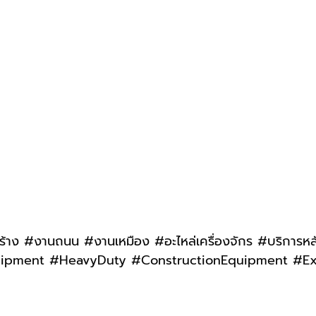
ร้าง #งานถนน #งานเหมือง #อะไหล่เครื่องจักร #บริกา
yEquipment #HeavyDuty #ConstructionEquipment #