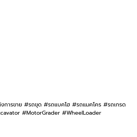
รหลังการขาย #รถขุด #รถแบคโฮ #รถแมคโคร #รถเกรด
Excavator #MotorGrader #WheelLoader